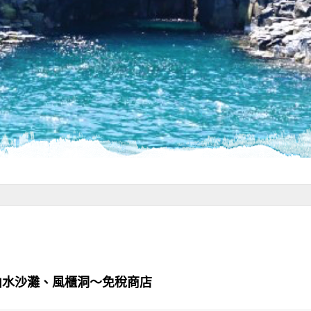
山水沙灘、風櫃洞～免稅商店