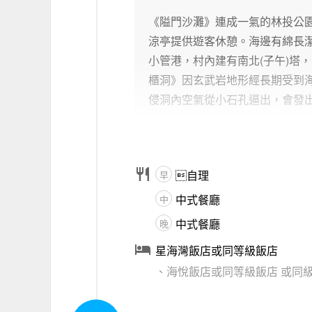
《隘門沙灘》連成一氣的林投公
涼亭提供遊客休憩。海邊有綿長
小管港，村內建有南北(子午)塔
櫃洞》因玄武岩地形經長期受到
侵洞內空氣從小石孔逼出，會發出

自理
早
中式餐廳
中
中式餐廳
晚

星海灣飯店或同等級飯店
、海悅飯店或同等級飯店
或同