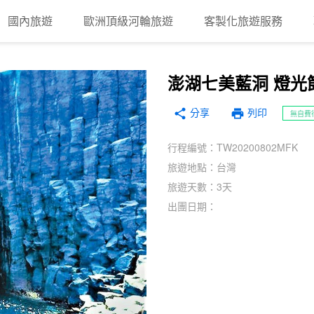
國內旅遊
歐洲頂級河輪旅遊
客製化旅遊服務
澎湖七美藍洞 燈光
分享
print
share
列印
無自費
行程編號：TW20200802MFK
旅遊地點：台灣
旅遊天數：3天
出團日期：