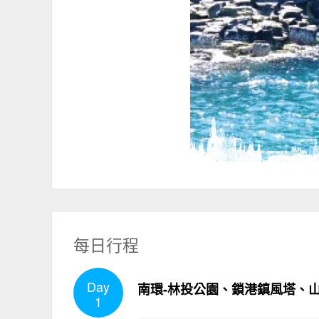
每日行程
Day
南環-林投公園、鎖港鎮風塔、
1