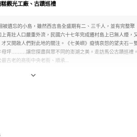
糖糕觀光工廠、古蹟巡禮
一個被遺忘的小島，雖然西吉島全盛期有二、三千人，並有完整聚
加上青壯人口嚴重外流，民國六十七年完成遷村島上已無人煙，
》才又開啟人們對此地的關注。《七美嶼》癡情哀怨的望夫石－
牛母坪………讓您探盡與眾不同的澎湖之美。走訪馬公古蹟巡禮
最古老的商街中央老街、順承...

級