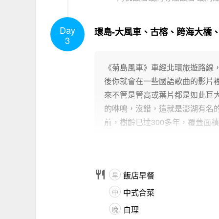
Day
環島-大風車、古榕、跨海大橋
3
《菊島風車》車經北環旅遊路線
後你就會在一些國語歌曲的影片
來不管是管高或葉片都是如此巨
的咻鳴，沒錯，這就是澎湖有名
前，樹齡已達300多年，覆蓋面積達

飯店早餐
早
中式合菜
中
自理
晚