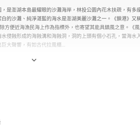
園，是澎湖本島最耀眼的沙灘海岸，林投公園內花木扶疏，有多
潔白的沙灘、純淨湛藍的海水是澎湖美麗沙灘之一。《鎖港》又
，除方便近海漁民海上作為指標外，也寄望其能具鎮風之意。《風
海水侵蝕形成的海蝕溝和海蝕洞，洞的上頭有個小石孔，當海水
巨大聲響，有如古代拉風櫃...

級