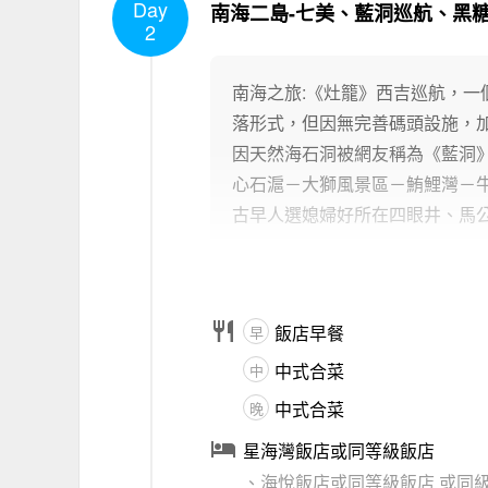
Day
南海二島-七美、藍洞巡航、黑
2
南海之旅:《灶籠》西吉巡航，
落形式，但因無完善碼頭設施，
因天然海石洞被網友稱為《藍洞
心石滬－大獅風景區－鮪鯉灣－
古早人選媳婦好所在四眼井、馬公

飯店早餐
早
中式合菜
中
中式合菜
晚

星海灣飯店或同等級飯店
、海悅飯店或同等級飯店
或同