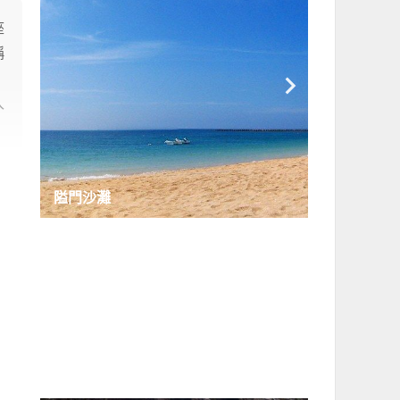
座
稱

入
隘門沙灘