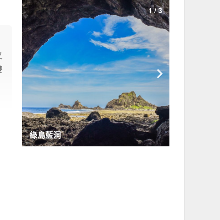
1
/
3
又
雙

。
綠島藍洞