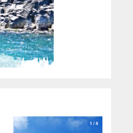
1
/
4