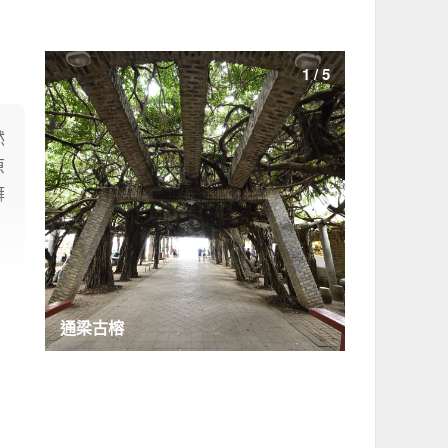
1
/
5
然
原
湃

通梁古榕