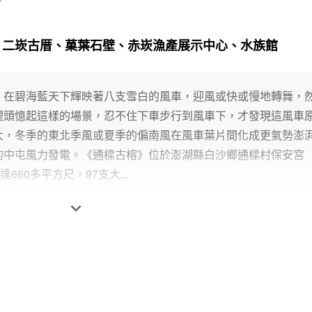
、二崁古厝、菓葉石壁、赤崁漁產展示中心、水族館
，在碧海藍天下輝映著八支雪白的風車，迎風或快或慢地轉舞，
裡頭憶起這樣的場景，忍不住下車步行到風車下，才發現這風車
大，冬季的東北季風或夏季的偏南風在風車葉片間化成更氣勢澎
的中屯風力發電。《通樑古榕》位於澎湖縣白沙鄉通樑村保安宮
660多平方尺，97支大...
