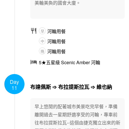
美輪美奐的國會大廈。

河輪用餐
早
河輪用餐
中
河輪用餐
晚

5★五星級 Scenic Amber 河輪
Day
1
/
1
布達佩斯 ➩ 布拉提斯拉瓦 ➩ 維也納
11
早上悠閒的配著城市美景吃完早餐，準備
離開過去一星期舒適享受的河輪，專車前
往布拉提斯拉瓦--這個由捷克獨立出來的新