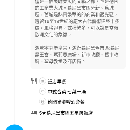
僅是一個美輪美奐的文藝之都，也是德國
的工商業大城。慕尼黑市區分新、舊城
區，舊城是熱鬧繁華的的商業和觀光區，
遺留16至19世紀的龐大古代藝術建築十多
處，風格迥異，式樣繁多，可以說是當時
歐洲文化的象徵。
遊覽寧芬堡皇宮，遊逛慕尼黑舊市區:慕尼
黑王宮、瑪莉恩廣場、新市政廳、舊市政
廳、聖母教堂及商店街。

飯店早餐
早
中式合菜 七菜一湯
中
德國豬腳啤酒套餐
晚

5★慕尼黑市區五星級飯店