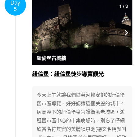
Day
1
/
3
5

紐倫堡古城牆
紐倫堡：紐倫堡徒步導覽觀光
今天上午就讓我們隨著河輪安排的紐倫堡
舊市區導覽，好好認識這個美麗的城市。
居高臨下的紐倫堡皇宮護衛著老城區，遊
逛舊市區中心的市集廣場時，別忘了仔細
欣賞名符其實的美麗噴泉池(德文名稱就叫