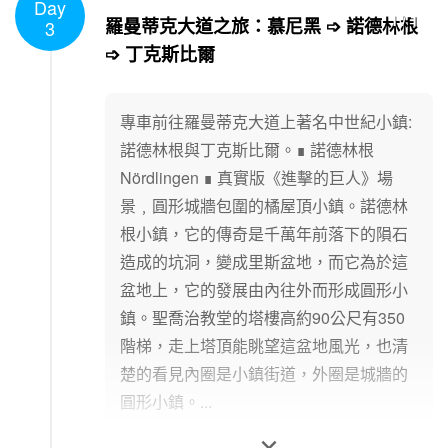
Day
1
/
1
羅曼蒂克大道之旅：慕尼黑 ➩ 諾德林根
3
➩ 丁克斯比爾
專車前往羅曼蒂克大道上著名中世紀小鎮:
諾德林根與丁克斯比爾。∎ 諾德林根
Nördlingen ∎ 真實版《進擊的巨人》場
景﹐圓形城牆包圍的橘屋頂小鎮。諾德林
根小鎮，它的傳奇是千萬年前落下的隕石
造成的坑洞，變成里斯盆地，而它為於這
盆地上，它的發展由內往外而形成圓形小
鎮。聖喬治教堂的塔樓高約90公尺有350
階梯，走上塔頂能眺望這盆地風光，也清
楚的看見內圈是小鎮街道，外圈是城牆的
圓形小鎮。...
