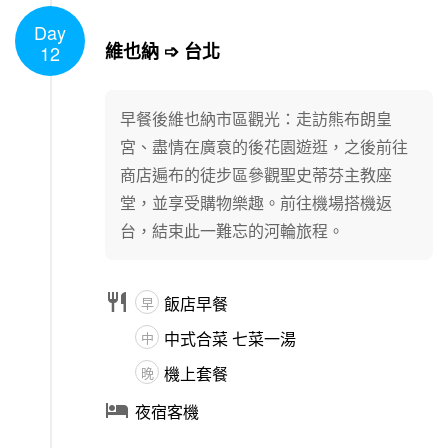
Day
1
/
1
維也納 ➩ 台北
12
早餐後維也納市區觀光：走訪熊布朗皇
宮、盡情在廣袬的後花園遊逛，之後前往
商店遍布的徒步區參觀聖史蒂芬主教座
堂，並享受購物樂趣。前往機場搭機返
台，結束此一難忘的河輪旅程。

飯店早餐
早
中式合菜 七菜一湯
中
機上套餐
晚

夜宿客機