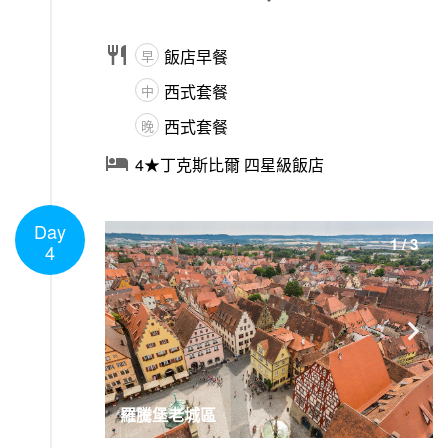

飯店早餐
早
西式套餐
中
西式套餐
晚

4★丁克斯比爾 四星級飯店
Day
1
/
3
4

羅騰堡老城區