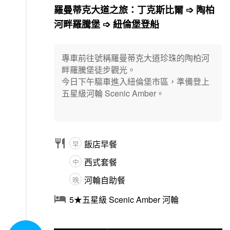
羅曼蒂克大道之旅：丁克斯比爾 ➩ 陶柏
河畔羅騰堡 ➩ 紐倫堡登船
專車前往號稱羅曼蒂克大道珍珠的陶柏河
畔羅騰堡徒步觀光。
今日下午驅車進入紐倫堡市區，準備登上
五星級河輪 Scenic Amber。

飯店早餐
早
西式套餐
中
河輪自助餐
晚

5★五星級 Scenic Amber 河輪