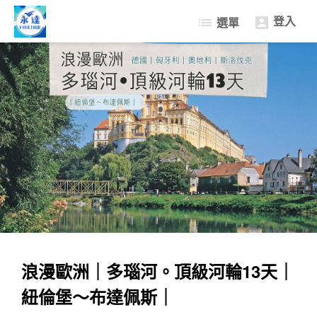
登入
list
選單

國外旅遊
國內旅遊
歐洲頂級河輪旅遊
客製化旅遊服務
聯絡我們
浪漫歐洲｜多瑙河。頂級河輪13天｜
紐倫堡～布達佩斯｜