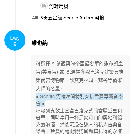
河輪用餐
晚

5★五星級 Scenic Amber 河輪
Day
1
/
1
維也納
9
可選擇 A.參觀奧匈帝國最奢華的熊布朗皇
宮(美泉宮) 或 B.選擇參觀巴洛克建築貝維
第爾宮博物館，欣賞克林姆、梵谷等藝術
大師的名畫。
Scenic 河輪晚間特別安排貴賓專屬音樂
∎
會
∎
呼吸列支敦士登宮巴洛克式的富麗堂皇和
奢華，同時享用一杯清爽可口的奧地利錫
克氣泡酒。然後沉浸在迷人的私人古典音
樂會，聆賞約翰史特勞斯和莫扎特的永恆