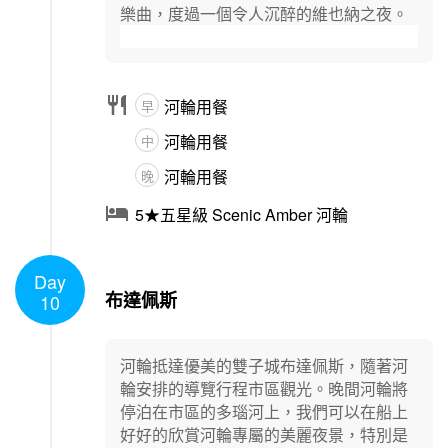
樂曲，度過一個令人沉醉的維也納之夜。

河輪用餐
早
河輪用餐
中
河輪用餐
晚

5★五星級 Scenic Amber 河輪
Day
1
/
1
布達佩斯
10
河輪抵達優美的雙子城布達佩斯，隨著河
輪安排的導覽行程市區觀光。晚間河輪將
停泊在市區的多瑙河上，我們可以在船上
好好的欣賞河輪專屬的美麗夜景，特別是