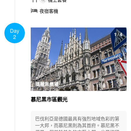

夜宿客機
Day
1
/
4
2

瑪麗恩廣場
慕尼黑市區觀光
巴伐利亞是德國最具有強烈地域色彩的第
一大邦，而慕尼黑則為其首府。慕尼黑不