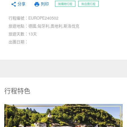
分享
print
share
列印
無購物行程
無自費行程
行程編號：EUROPE240502
旅遊地點：德國,匈牙利,奧地利,斯洛伐克
旅遊天數：13天
出團日期：
行程特色