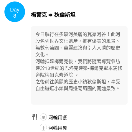
Day
1
/
1
梅爾克 ➩ 狄倫斯坦
8
今日航行在多瑙河美麗的瓦豪河谷！此河
段名列世界文化遺產，擁有優美的風景、
無數葡萄園、華麗建築與引人入勝的歷史
文化。
河輪抵達梅爾克後，我們將隨著導覽參訪
建於18世紀的巴洛克建築-梅爾克聖本篤修
道院梅爾克修道院 。
之後前往美麗的歷史小鎮狄倫斯坦，享受
自由遊逛小鎮與周邊葡萄園的閒適景致。

河輪用餐
早
河輪用餐
中