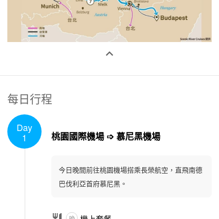

每日行程
Day
1
/
1
桃園國際機場 ➩ 慕尼黑機場
1
今日晚間前往桃園機場搭乘長榮航空，直飛南德
巴伐利亞首府慕尼黑。

機上套餐
晚