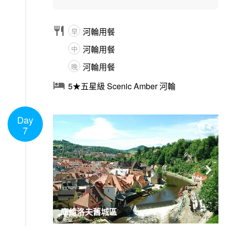

河輪用餐
早
河輪用餐
中
河輪用餐
晚

5★五星級 Scenic Amber 河輪
Day
1
/
4
7

庫倫洛夫舊城區