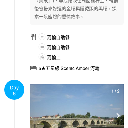
『美泉』)，尋找鑲嵌在周圍欄杆上、轉動
後會帶來好運的金環與隱藏版的黑環，探
索一段幽怨的愛情故事。

河輪自助餐
早
河輪自助餐
中
河輪上
晚

5★五星級 Scenic Amber 河輪
Day
1
/
2
6
