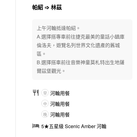
帕紹 ➩ 林茲
上午河輪抵達帕紹。
A.選擇搭專車前往捷克最美的童話小鎮庫
倫洛夫，遊覽名列世界文化遺產的舊城
區。
B.選擇搭車前往音樂神童莫札特出生地薩
爾茲堡觀光。

河輪用餐
早
河輪用餐
中
河輪用餐
晚

5★五星級 Scenic Amber 河輪