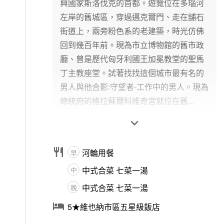
興國家斯洛伐克的首都。遊覽位在多瑙河
左岸的舊城區，穿過邁克爾門、走在舖石
街道上，兩旁粉色系的老建築，時光仿佛
回到幾百年前。現為市立博物館的舊市政
廳、曾是歷代匈牙利國王加冕教堂的聖馬
丁主教座堂。試著找找這個城市最有名的
男人與他合影:守望者-工作中的男人。現為
總統府的格拉蘇爾科維奇宮就位在舊...


河輪用餐
早
中式合菜 七菜一湯
中
中式合菜 七菜一湯
晚

5★維也納市區五星級飯店